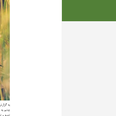
به گزارش
چشم به ر
تهیه و ت