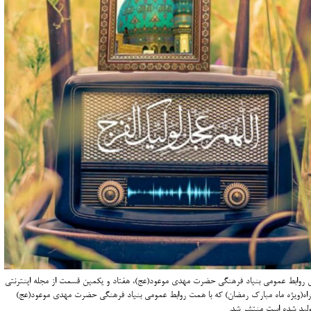
 روابط عمومی بنیاد فرهنگی حضرت مهدی موعود(عج)، هفتاد و یکمین قسمت از مجله اینترنتی
اه(ویژه ماه مبارک رمضان) که با همت روابط عمومی بنیاد فرهنگی حضرت مهدی موعود(عج)
ولید شده است منتشر شد.