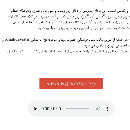
 و یکمین قسمت این مجله اینترنتی از دعای روز بیست و سوم ماه رمضان، پیام مقام معظم
 روز قدس، سرود "ما می آییم" ویژه روز قدس، تفسیر آیات مهدوی (در کلام حجت الاسلام
ن نصوری)، مسابقه سراسری آیه های انتظار، معرفی کتاب "پیچک انحراف" (با اجرای مریم
 شصت ثانیه با اخبار مهدوی (با اجرای وحید سعیدی) و... خواهیم شنید.
این برنامه هر جمعه از طریق سایت بنیاد فرهنگی حضرت مهدی موعود(عج) به نشانی p.mahdaviat.ir و
ی اجتماعی توزیع و پخش می شود.
علاقمندان جهت همکاری و انتقال پیشنهادات خود می توانند به سامانه پیامکی ۱۰۰۰۰۰۱۲ پیام ارسال
جهت دریافت فایل کلیک کنید