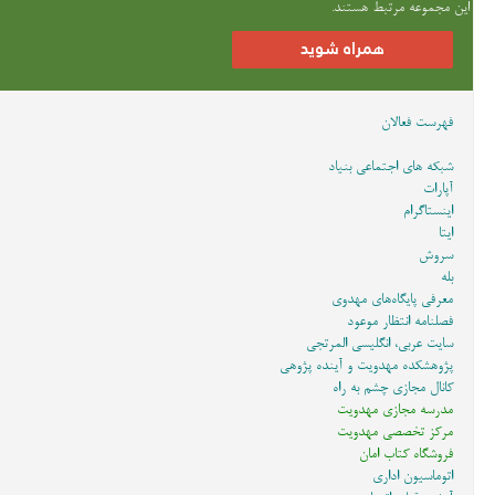
این مجموعه مرتبط هستند.
همراه شوید
فهرست فعالان
شبکه های اجتماعی بنیاد
آپارات
اینستاگرام
ایتا
سروش
بله
معرفی پایگاه‌های مهدوی
فصلنامه انتظار موعود
سایت عربی، انگلیسی المرتجی
پژوهشکده مهدویت و آینده پژوهی
کانال مجازی چشم به راه
مدرسه مجازی مهدویت
مرکز تخصصی مهدویت
فروشگاه کتاب امان
اتوماسیون اداری