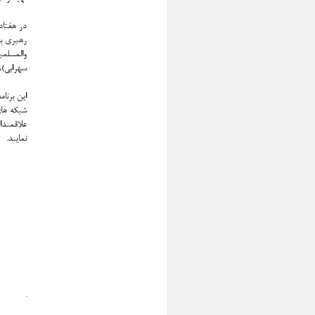
در هفتاد
رهبری به
والمسلمی
سهرابی)،
شبکه ها
نمایند.
.