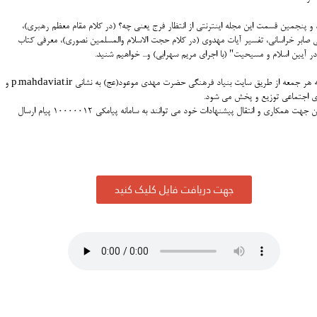
 و پنجمین قسمت این مجله اینترنتی از انتظار فرج یعنی چه؟ (در کلام مقام معظم رهبری)،
 صابر خراسانی، تفسیر آیات مهدوی (در کلام حجت الاسلام والمسلمین نصوری)، معرفی کتاب
ر آیین اسلام و مسیحیت" (با اجرای مریم سهرابی) و... خواهیم شنید.
این برنامه هر جمعه از طریق سایت بنیاد فرهنگی حضرت مهدی موعود(عج) به نشانی p.mahdaviat.ir و
ی اجتماعی توزیع و پخش می شود.
علاقمندان جهت همکاری و انتقال پیشنهادات خود می توانند به سامانه پیامکی ۱۰۰۰۰۰۱۲ پیام ارسال
جهت دریافت فایل کلیک کنید