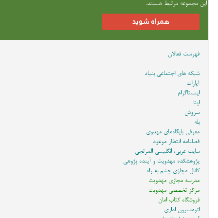
این مجموعه مرتبط هستند.
همراه شوید
فهرست فعالان
شبکه های اجتماعی بنیاد
آپارات
اینستاگرام
ایتا
سروش
بله
معرفی پایگاه‌های مهدوی
فصلنامه انتظار موعود
سایت عربی، انگلیسی المرتجی
پژوهشکده مهدویت و آینده پژوهی
کانال مجازی چشم به راه
مدرسه مجازی مهدویت
مرکز تخصصی مهدویت
فروشگاه کتاب امان
اتوماسیون اداری