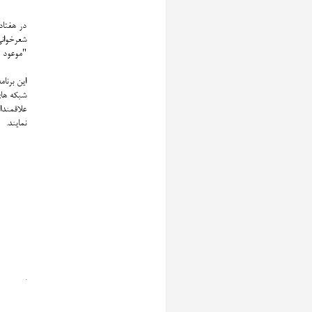
در هفتاد
شعرخوانی
"موعود د
شبکه ها
نمایند.
.